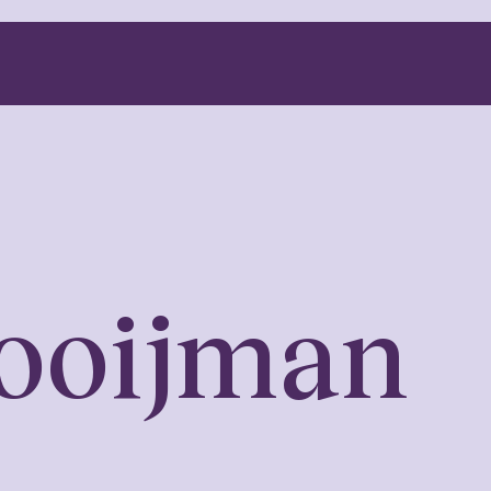
oet de zorgverl
ooijman