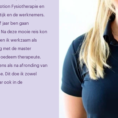
Motion Fysiotherapie en
tijk en de werknemers.
f jaar ben gaan
 Na deze mooie reis kon
ben ik werkzaam als
g met de master
k oedeem therapeute.
ens als na afronding van
e. Dit doe ik zowel
ar ook in de