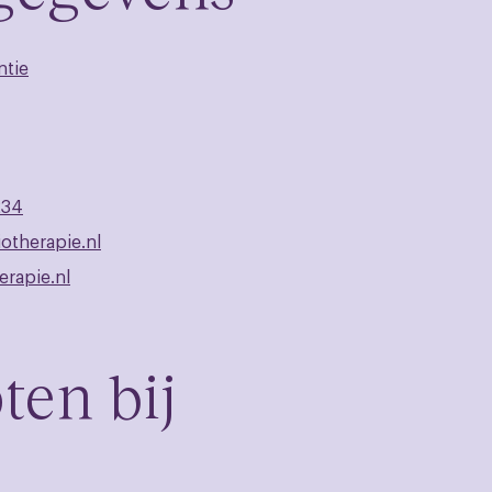
ntie
234
otherapie.nl
rapie.nl
ten bij