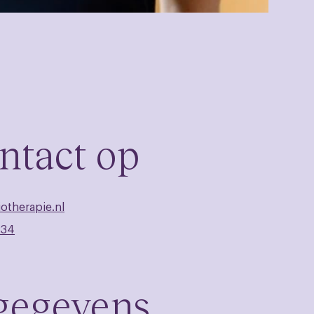
ntact op
otherapie.nl
234
 gegevens