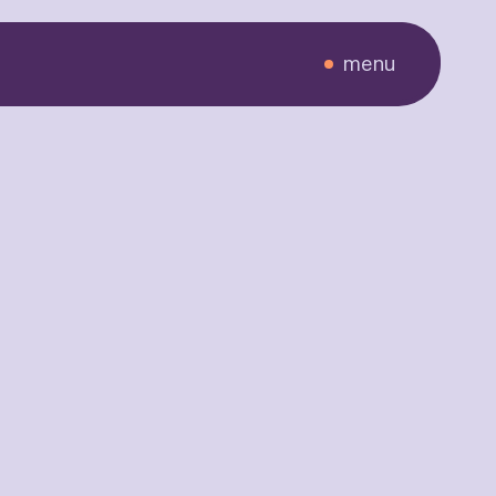
menu
eners