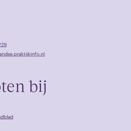
229
andse.praktijkinfo.nl
ten bij
ndblad