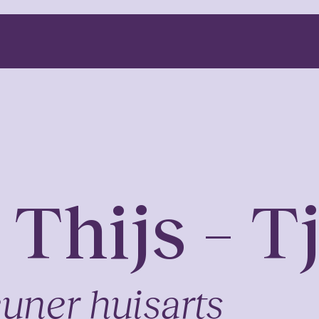
oet de zorgverl
Thijs – T
euner huisarts