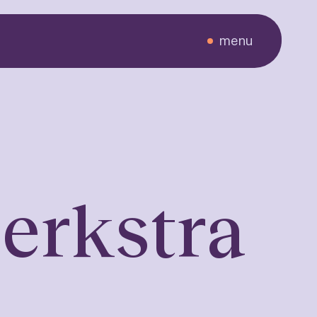
menu
eners
jerkstra