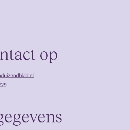
ntact op
nduizendblad.nl
229
 gegevens